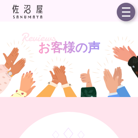
Reviews
お客様の声
♢
♢
♢