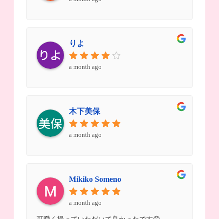
りよ
a month ago
木下美保
a month ago
Mikiko Someno
a month ago